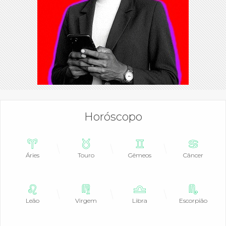
Horóscopo
Áries
Touro
Gêmeos
Câncer
Leão
Virgem
Libra
Escorpião