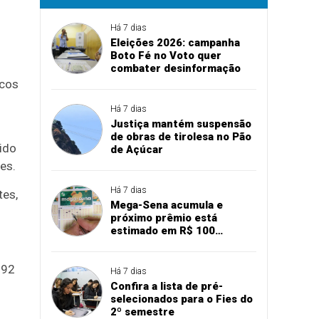
Há 7 dias
Eleições 2026: campanha
Boto Fé no Voto quer
combater desinformação
icos
Há 7 dias
Justiça mantém suspensão
de obras de tirolesa no Pão
uido
de Açúcar
es.
Há 7 dias
tes,
Mega-Sena acumula e
próximo prêmio está
estimado em R$ 100
milhões
692
Há 7 dias
Confira a lista de pré-
selecionados para o Fies do
2º semestre