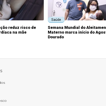
Saúde
ão reduz risco de
Semana Mundial do Aleitamen
rdíaca na mãe
Materno marca início do Agos
Dourado
ks
ados
osco