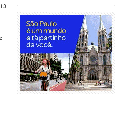
013
ca