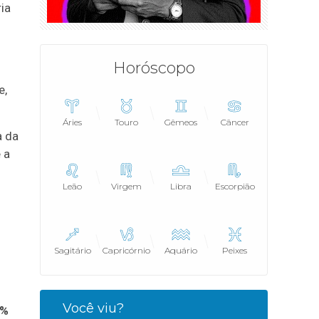
ia
Horóscopo
e,
Áries
Touro
Gêmeos
Câncer
a da
 a
Leão
Virgem
Libra
Escorpião
Sagitário
Capricórnio
Aquário
Peixes
Você viu?
8%