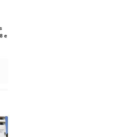
s
8 e