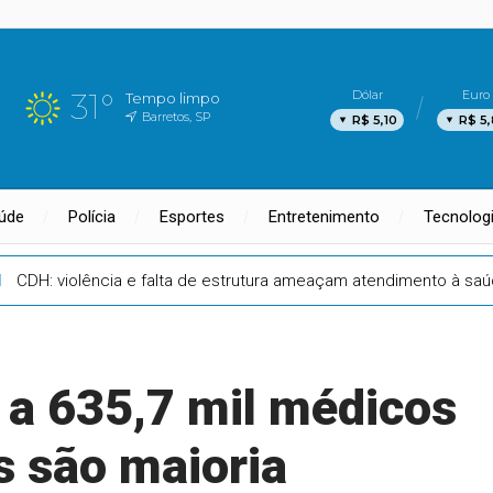
31°
Dólar
Euro
Tempo limpo
Barretos, SP
R$ 5,10
R$ 5
úde
Polícia
Esportes
Entretenimento
Tecnolog
l
CDH: violência e falta de estrutura ameaçam atendimento à saú
 a 635,7 mil médicos
 são maioria