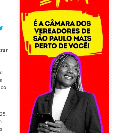
trar
xo
a
ico
25,
m
as