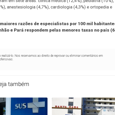
am em sete áreas: clínica médica (12,4%), pediatria (10%),
,4%), anestesiologia (4,7%), cardiologia (4,3%) e ortopedia e
 maiores razões de especialistas por 100 mil habitante
nhão e Pará respondem pelas menores taxas no país (6
realizá-lo. Nos reservamos ao direito de reprovar ou eliminar comentários em
ofensivas.
eja também