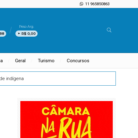
11 965850863
Peso Arg.
,88
R$ 0,00
ia
Geral
Turismo
Concursos
de indígena