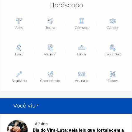
Horóscopo
Áries
Touro
Gêmeos
Câncer
Leão
Virgem
Libra
Escorpião
Sagitário
Capricórnio
Aquário
Peixes
Você viu?
Há 7 dias
Dia do Vira-Lata: veja leis que fortalecem a