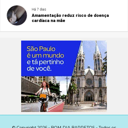
Há 7 dias
Amamentação reduz risco de doença
cardíaca na mãe
© Copyright 2026 - BOM DIA BARRETOS - Todos os