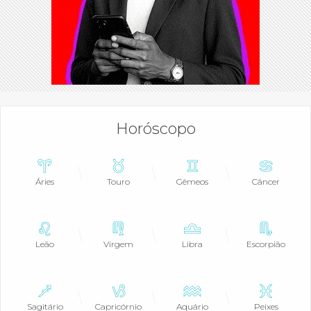
Horóscopo
Áries
Touro
Gêmeos
Câncer
Leão
Virgem
Libra
Escorpião
Sagitário
Capricórnio
Aquário
Peixes