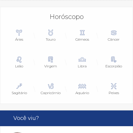
Horóscopo
Áries
Touro
Gêmeos
Câncer
Leão
Virgem
Libra
Escorpião
Sagitário
Capricórnio
Aquário
Peixes
Você viu?