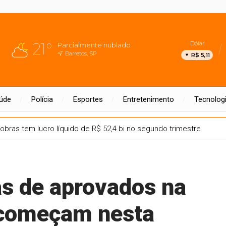
21°
Dólar
Parcialmente nublado
Barretos, SP
R$ 5,11
úde
Polícia
Esportes
Entretenimento
Tecnolog
obras tem lucro líquido de R$ 52,4 bi no segundo trimestre
as de aprovados na
 começam nesta