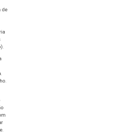
a de
ria
s
).
a
u
.
ho.
e
ão
com
ar
e.