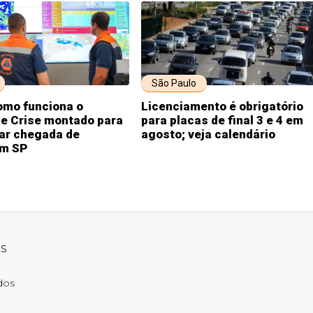
São Paulo
omo funciona o
Licenciamento é obrigatório
de Crise montado para
para placas de final 3 e 4 em
r chegada de
agosto; veja calendário
em SP
ks
ados