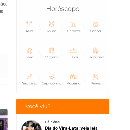
ão,
Horóscopo
ual
Áries
Touro
Gêmeos
Câncer
Leão
Virgem
Libra
Escorpião
Sagitário
Capricórnio
Aquário
Peixes
Você viu?
Há 7 dias
Dia do Vira-Lata: veja leis