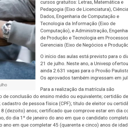
cursos gratuitos: Letras, Matemática e
Pedagogia (Eixo de Licenciatura), Ciênci
Dados, Engenharia de Computação e
Tecnologia da Informação (Eixo de
Computação), e Administração, Engenha
de Produção e Tecnologia em Processo
Gerenciais (Eixo de Negócios e Produção
O início das aulas está previsto para o di
21 de julho. Neste ano, a Univesp oferto
ainda 2.631 vagas para o Provão Paulista
Os aprovados também ingressam em jul
ulho
Para a realização da matrícula são
o de conclusão do ensino médio ou equivalente; certidão d
cadastro de pessoa física (CPF); título de eleitor ou certid
e 18 (dezoito) anos; certificado que comprove estar em dia 
ino, do dia 1º de janeiro do ano em que o candidato complet
o ano em que completar 45 (quarenta e cinco) anos de idad