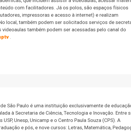
dêmicas, que incluem assistir a videoaulas, acessar materi
conteúdo com facilitadores. Já os polos, são espaços físicos
tadores, impressoras e acesso à internet) e realizam
No local, também podem ser solicitados serviços de secreta
s videoaulas também podem ser acessadas pelo canal do
sptv
.
 de São Paulo é uma instituição exclusivamente de educaçã
lada à Secretaria de Ciência, Tecnologia e Inovação. Entre 
es USP, Unesp, Unicamp e o Centro Paula Souza (CPS). A
raduação e pós, e nove cursos: Letras, Matemática, Pedagog