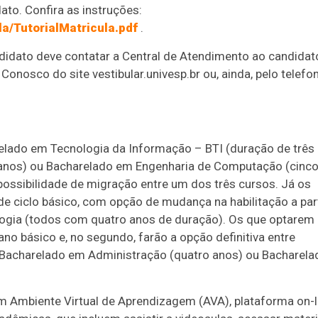
to. Confira as instruções:
la/TutorialMatricula.pdf
.
didato deve contatar a Central de Atendimento ao candidat
Conosco do site vestibular.univesp.br ou, ainda, pelo telefo
elado em Tecnologia da Informação – BTI (duração de três
 anos) ou Bacharelado em Engenharia de Computação (cinc
 possibilidade de migração entre um dos três cursos. Já os
de ciclo básico, com opção de mudança na habilitação a part
ogia (todos com quatro anos de duração). Os que optarem
no básico e, no segundo, farão a opção definitiva entre
 Bacharelado em Administração (quatro anos) ou Bacharela
em Ambiente Virtual de Aprendizagem (AVA), plataforma on-l