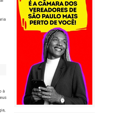
al
ria
o à
seus
ia,