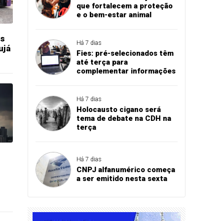
que fortalecem a proteção
e o bem-estar animal
os
Há 7 dias
ujá
Fies: pré-selecionados têm
até terça para
complementar informações
Há 7 dias
Holocausto cigano será
tema de debate na CDH na
terça
Há 7 dias
CNPJ alfanumérico começa
a ser emitido nesta sexta