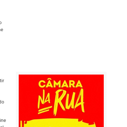
o
ne
o
ir
do
ine