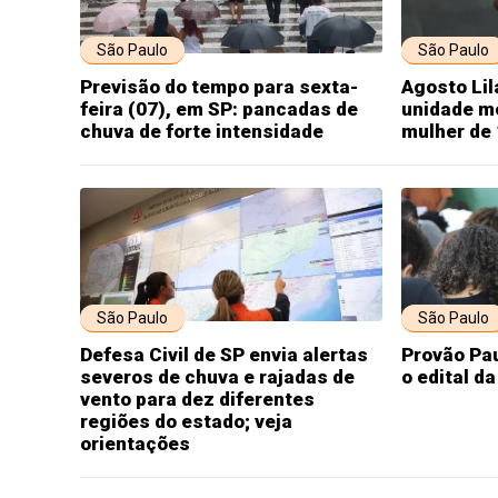
São Paulo
São Paulo
Previsão do tempo para sexta-
Agosto Lil
feira (07), em SP: pancadas de
unidade m
chuva de forte intensidade
mulher de 
São Paulo
São Paulo
Defesa Civil de SP envia alertas
Provão Pau
severos de chuva e rajadas de
o edital d
vento para dez diferentes
regiões do estado; veja
orientações