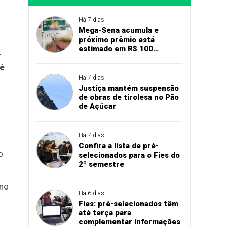
Há 7 dias
Mega-Sena acumula e
próximo prêmio está
estimado em R$ 100
–
milhões
té
Há 7 dias
Justiça mantém suspensão
de obras de tirolesa no Pão
de Açúcar
Há 7 dias
Confira a lista de pré-
o
selecionados para o Fies do
2º semestre
 no
Há 6 dias
Fies: pré-selecionados têm
até terça para
complementar informações