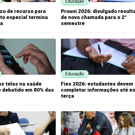
Educação
zo de recurso para
Prouni 2026: divulgado result
to especial termina
de nova chamada para o 2º
ta
semestre
Educação
s telas na saúde
Fies 2026: estudantes devem
é debatido em 80% das
completar informações até e
terça