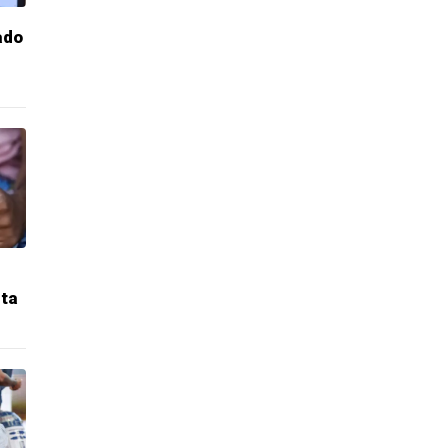
ado
sta