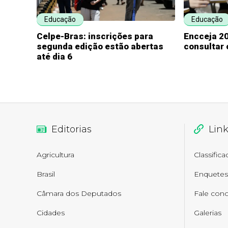
Educação
Educação
Celpe-Bras: inscrições para
Encceja 20
segunda edição estão abertas
consultar 
até dia 6
Editorias
Lin
Agricultura
Classific
Brasil
Enquetes
Câmara dos Deputados
Fale con
Cidades
Galerias