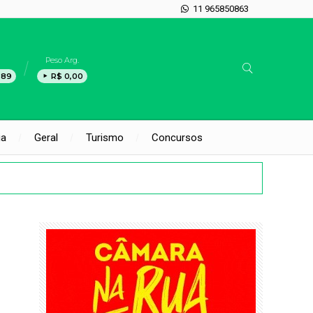
11 965850863
Peso Arg.
,89
R$ 0,00
ia
Geral
Turismo
Concursos