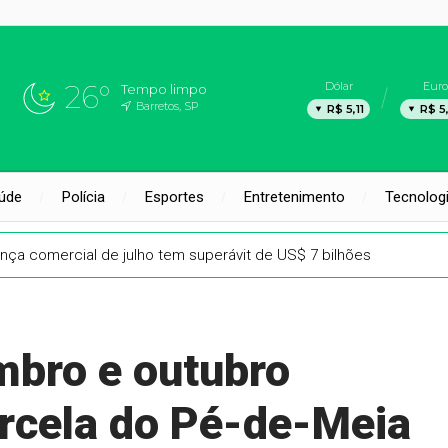
26°
Dólar
Euro
Tempo limpo
Barretos, SP
R$ 5,11
R$ 5
úde
Polícia
Esportes
Entretenimento
Tecnolog
nça comercial de julho tem superávit de US$ 7 bilhões
mbro e outubro
rcela do Pé-de-Meia