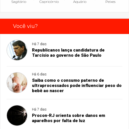
Sagitário
Capricórnio
Aquário
Peixes
Você viu?
Há 7 dias
Republicanos lança candidatura de
Tarcísio ao governo de São Paulo
Há 6 dias
Saiba como o consumo paterno de
ultraprocessados pode influenciar peso do
bebê ao nascer
Há 7 dias
Procon-RJ orienta sobre danos em
aparelhos por falta de luz