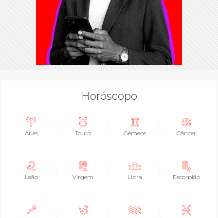
Horóscopo
Áries
Touro
Gêmeos
Câncer
Leão
Virgem
Libra
Escorpião