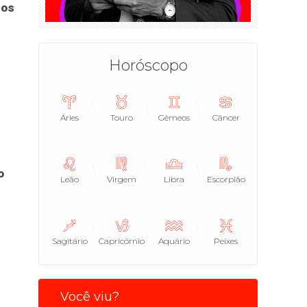
dos
Horóscopo
Áries
Touro
Gêmeos
Câncer
o
Leão
Virgem
Libra
Escorpião
Sagitário
Capricórnio
Aquário
Peixes
Você viu?