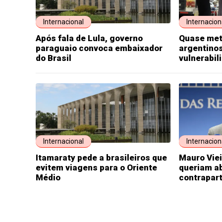
Internacional
Internacion
Após fala de Lula, governo
Quase met
paraguaio convoca embaixador
argentinos
do Brasil
vulnerabil
Internacional
Internacion
Itamaraty pede a brasileiros que
Mauro Viei
evitem viagens para o Oriente
queriam ab
Médio
contrapart