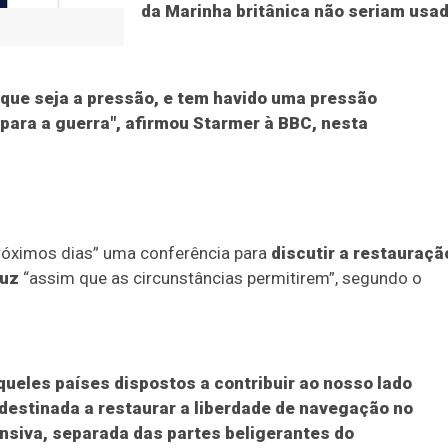
da Marinha britânica não seriam usa
r que seja a pressão, e tem havido uma pressão
para a guerra", afirmou Starmer à BBC, nesta
próximos dias” uma conferência para
discutir a restauraçã
muz
“assim que as circunstâncias permitirem”, segundo o
eles países dispostos a contribuir ao nosso lado
destinada a restaurar a liberdade de navegação no
nsiva, separada das partes beligerantes do