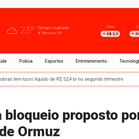
23°
Dólar
E
Tempo nublado
Barretos, SP
R$ 5,11
R
úde
Polícia
Esportes
Entretenimento
Tecnolog
obras tem lucro líquido de R$ 52,4 bi no segundo trimestre
a bloqueio proposto po
 de Ormuz