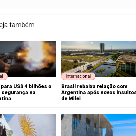
eja também
al
Internacional
 para US$ 4 bilhões o
Brasil rebaixa relação com
a segurança na
Argentina após novos insulto
atina
de Milei