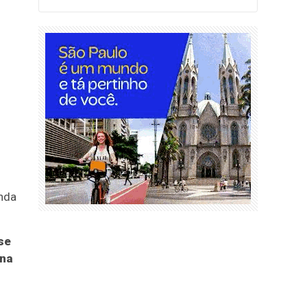
inda
se
 na