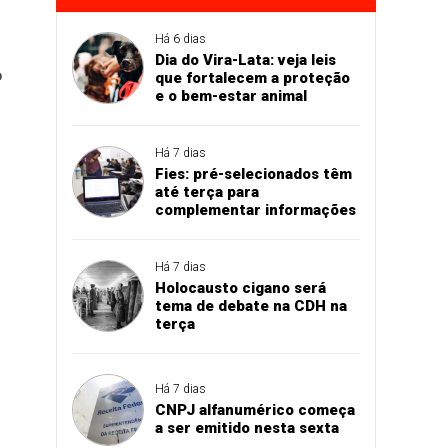
Há 6 dias
Dia do Vira-Lata: veja leis
o
que fortalecem a proteção
e o bem-estar animal
Há 7 dias
Fies: pré-selecionados têm
até terça para
complementar informações
Há 7 dias
Holocausto cigano será
tema de debate na CDH na
terça
Há 7 dias
CNPJ alfanumérico começa
a ser emitido nesta sexta