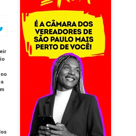
eir
io
 no
ca
am
s
dos