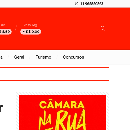
11 965850863
uro
Peso Arg.
$ 5,89
R$ 0,00
ia
Geral
Turismo
Concursos
r