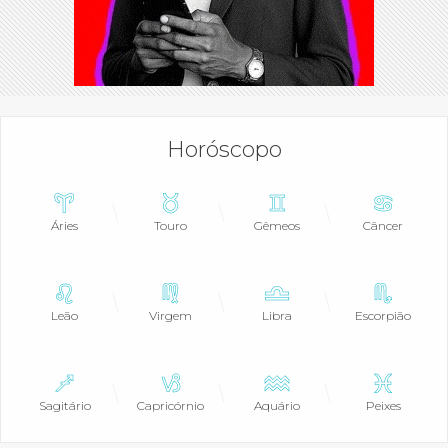
Horóscopo
Áries
Touro
Gêmeos
Câncer
Leão
Virgem
Libra
Escorpião
Sagitário
Capricórnio
Aquário
Peixes