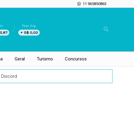
11 965850863
ro
Peso Arg.
5,87
R$ 0,00
ia
Geral
Turismo
Concursos
 Discord