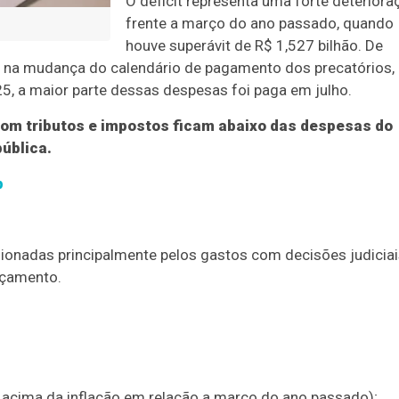
O déficit representa uma forte deteriora
frente a março do ano passado, quando
houve superávit de R$ 1,527 bilhão. De
tá na mudança do calendário de pagamento dos precatórios,
 a maior parte dessas despesas foi paga em julho.
 com tributos e impostos ficam abaixo das despesas do
ública.
p
ionadas principalmente pelos gastos com decisões judiciai
rçamento.
 acima da inflação em relação a março do ano passado);