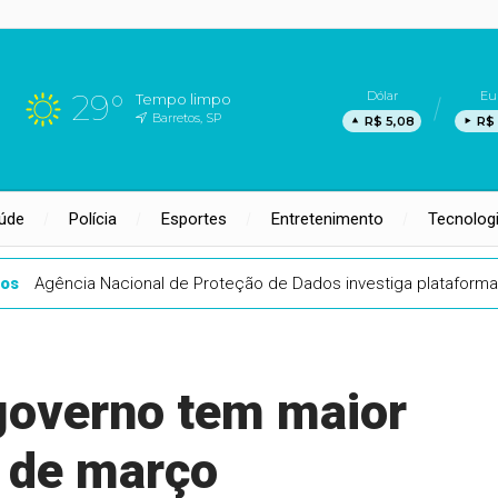
29°
Dólar
Eu
Tempo limpo
Barretos, SP
R$ 5,08
R$ 
úde
Polícia
Esportes
Entretenimento
Tecnolog
nos
Agência Nacional de Proteção de Dados investiga plataforma
governo tem maior
s de março