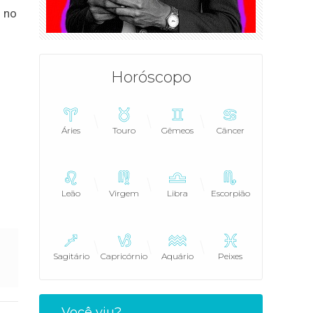
) no
Horóscopo
Áries
Touro
Gêmeos
Câncer
Leão
Virgem
Libra
Escorpião
Sagitário
Capricórnio
Aquário
Peixes
Você viu?