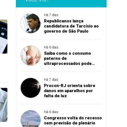
Há 7 dias
Republicanos lança
candidatura de Tarcísio ao
governo de São Paulo
Há 6 dias
Saiba como o consumo
paterno de
ultraprocessados pode
influenciar peso do bebê ao
nascer
Há 7 dias
Procon-RJ orienta sobre
danos em aparelhos por
falta de luz
Há 6 dias
Congresso volta do recesso
sem previsão de plenário