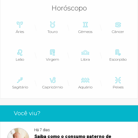
Horóscopo
Áries
Touro
Gêmeos
Câncer
Leão
Virgem
Libra
Escorpião
Sagitário
Capricórnio
Aquário
Peixes
Você viu?
Há 7 dias
Saiba como o consumo paterno de