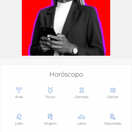
Horóscopo
Áries
Touro
Gêmeos
Câncer
Leão
Virgem
Libra
Escorpião