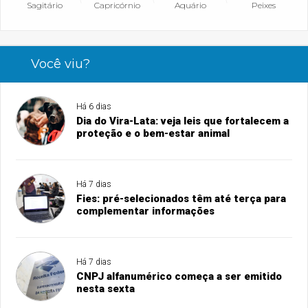
Sagitário
Capricórnio
Aquário
Peixes
Você viu?
Há 6 dias
Dia do Vira-Lata: veja leis que fortalecem a
proteção e o bem-estar animal
Há 7 dias
Fies: pré-selecionados têm até terça para
complementar informações
Há 7 dias
CNPJ alfanumérico começa a ser emitido
nesta sexta