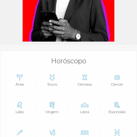
Horóscopo
Áries
Touro
Gêmeos
Câncer
Leão
Virgem
Libra
Escorpião