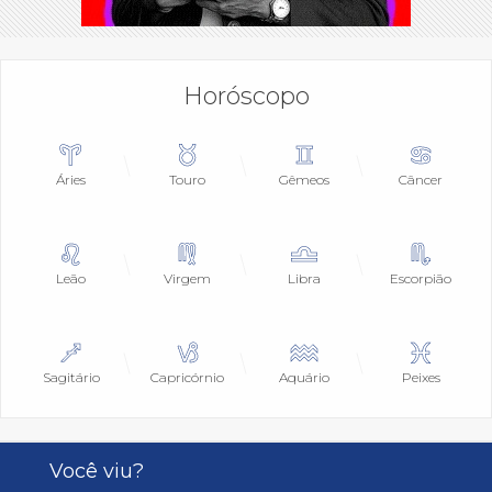
Horóscopo
Áries
Touro
Gêmeos
Câncer
Leão
Virgem
Libra
Escorpião
Sagitário
Capricórnio
Aquário
Peixes
Você viu?