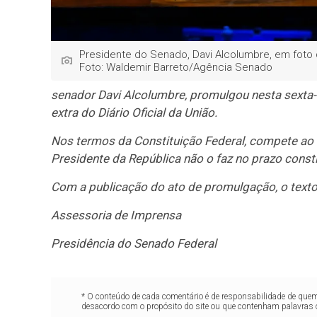
Presidente do Senado, Davi Alcolumbre, em foto d
Foto: Waldemir Barreto/Agência Senado
senador Davi Alcolumbre, promulgou nesta sexta-f
extra do Diário Oficial da União.
Nos termos da Constituição Federal, compete ao 
Presidente da República não o faz no prazo consti
Com a publicação do ato de promulgação, o texto 
Assessoria de Imprensa
Presidência do Senado Federal
* O conteúdo de cada comentário é de responsabilidade de quem 
desacordo com o propósito do site ou que contenham palavras 