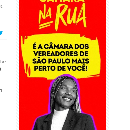
 a
,
ta-
i
1.