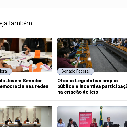
eja também
eral
Senado Federal
do Jovem Senador
Oficina Legislativa amplia
emocracia nas redes
público e incentiva participaç
na criação de leis