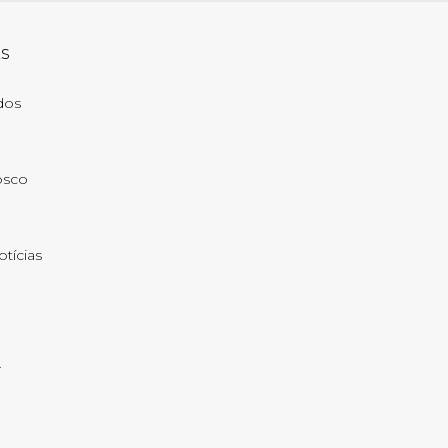
ks
ados
osco
otícias