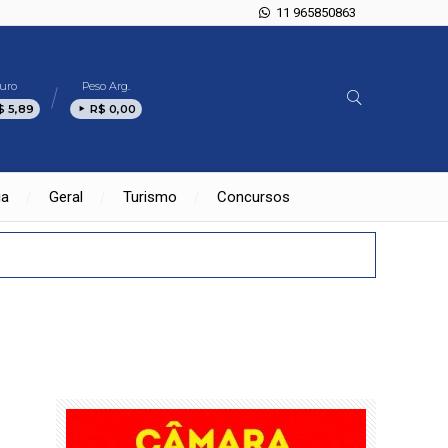
11 965850863
uro
Peso Arg.
$ 5,89
R$ 0,00
ia
Geral
Turismo
Concursos