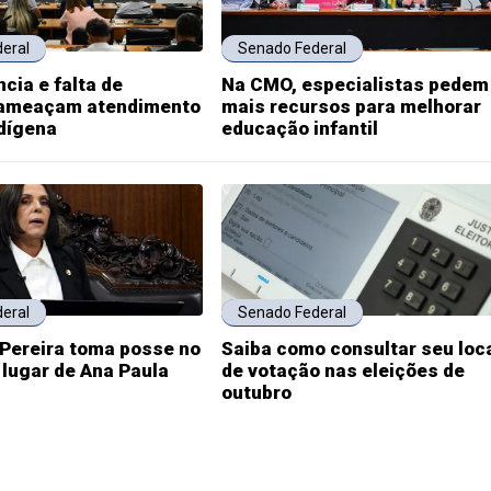
eral
Senado Federal
ncia e falta de
Na CMO, especialistas pedem
 ameaçam atendimento
mais recursos para melhorar
dígena
educação infantil
eral
Senado Federal
 Pereira toma posse no
Saiba como consultar seu loc
lugar de Ana Paula
de votação nas eleições de
outubro