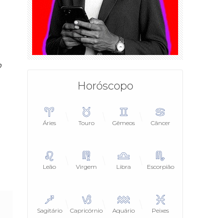
o
Horóscopo
Áries
Touro
Gêmeos
Câncer
Leão
Virgem
Libra
Escorpião
Sagitário
Capricórnio
Aquário
Peixes