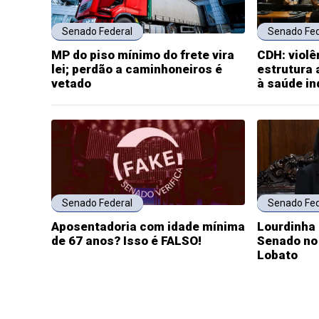
Senado Federal
Senado Fed
MP do piso mínimo do frete vira
CDH: violê
lei; perdão a caminhoneiros é
estrutura
vetado
à saúde in
Senado Federal
Senado Fed
Aposentadoria com idade mínima
Lourdinha
de 67 anos? Isso é FALSO!
Senado no 
Lobato