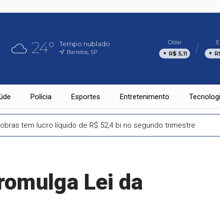
24°
Dólar
E
Tempo nublado
Barretos, SP
R$ 5,11
R
úde
Polícia
Esportes
Entretenimento
Tecnolog
obras tem lucro líquido de R$ 52,4 bi no segundo trimestre
romulga Lei da