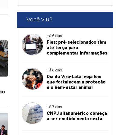
Você viu?
Há 6 dias
Fies: pré-selecionados têm
até terça para
complementar informações
Há 6 dias
Dia do Vira-Lata: veja leis
que fortalecem a proteção
e o bem-estar animal
ão
Há 7 dias
CNPJ alfanumérico começa
a ser emitido nesta sexta