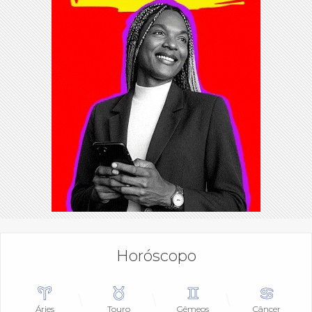
Horóscopo
Áries
Touro
Gêmeos
Câncer