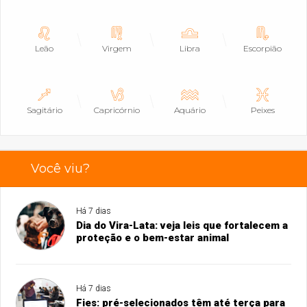
Leão
Virgem
Libra
Escorpião
Sagitário
Capricórnio
Aquário
Peixes
Você viu?
Há 7 dias
Dia do Vira-Lata: veja leis que fortalecem a
proteção e o bem-estar animal
Há 7 dias
Fies: pré-selecionados têm até terça para