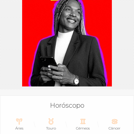
Horóscopo
Áries
Touro
Gêmeos
Câncer