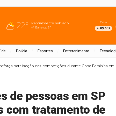
22°
Dólar
Parcialmente nublado
Barretos, SP
R$ 5,12
úde
Polícia
Esportes
Entretenimento
Tecnolog
reforça paralisação das competições durante Copa Feminina em
es de pessoas em SP
s com tratamento de