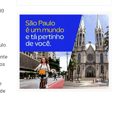
00
lo.
ente
gos
e
 de