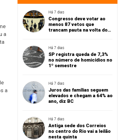
Há 7 dias
Congresso deve votar ao
menos 87 vetos que
ume
trancam pauta na volta do
u a
recesso
ta
Há 7 dias
SP registra queda de 7,3%
no número de homicídios no
1º semestre
de
Há 7 dias
Juros das famílias seguem
os a
elevados e chegam a 64% ao
ano, diz BC
Há 7 dias
Antiga sede dos Correios
no centro do Rio vai a leilão
nesta quinta