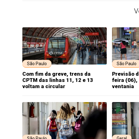
V
São Paulo
São Paulo
Com fim da greve, trens da
Previsão d
CPTM das linhas 11, 12 e 13
feira (06)
voltam a circular
ventania
São Paulo
Geral