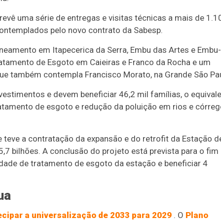
revê uma série de entregas e visitas técnicas a mais de 1.1
ontemplados pelo novo contrato da Sabesp.
saneamento em Itapecerica da Serra, Embu das Artes e Embu-
ratamento de Esgoto em Caieiras e Franco da Rocha e um
ue também contempla Francisco Morato, na Grande São Pau
stimentos e devem beneficiar 46,2 mil famílias, o equival
atamento de esgoto e redução da poluição em rios e córre
e teve a contratação da expansão e do retrofit da Estação d
,7 bilhões. A conclusão do projeto está prevista para o fim
dade de tratamento de esgoto da estação e beneficiar 4
ua
ecipar a universalização de 2033 para 2029
. O
Plano