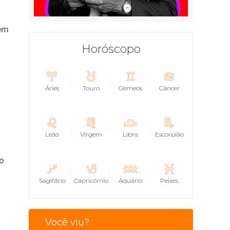
 em
Horóscopo
Áries
Touro
Gêmeos
Câncer
Leão
Virgem
Libra
Escorpião
o
Sagitário
Capricórnio
Aquário
Peixes
Você viu?