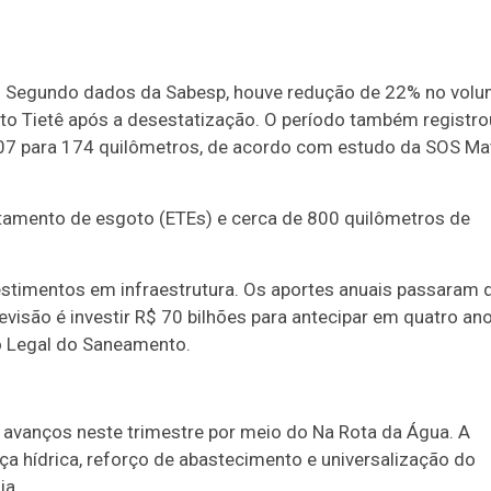
r. Segundo dados da Sabesp, houve redução de 22% no vol
to Tietê após a desestatização. O período também registro
207 para 174 quilômetros, de acordo com estudo da SOS Ma
tamento de esgoto (ETEs) e cerca de 800 quilômetros de
stimentos em infraestrutura. Os aportes anuais passaram 
revisão é investir R$ 70 bilhões para antecipar em quatro an
o Legal do Saneamento.
avanços neste trimestre por meio do Na Rota da Água. A
nça hídrica, reforço de abastecimento e universalização do
ia.