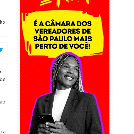
lto
o
 de
 ao
o a