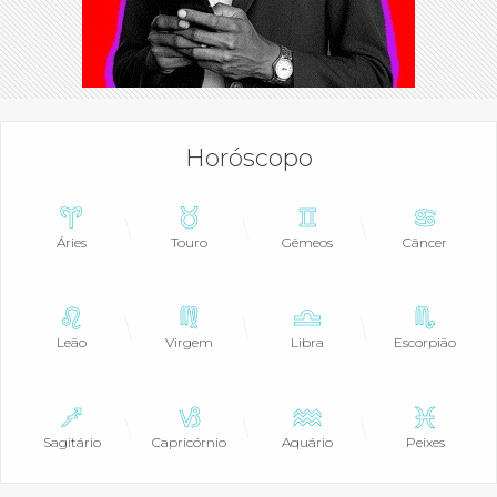
Horóscopo
Áries
Touro
Gêmeos
Câncer
Leão
Virgem
Libra
Escorpião
Sagitário
Capricórnio
Aquário
Peixes