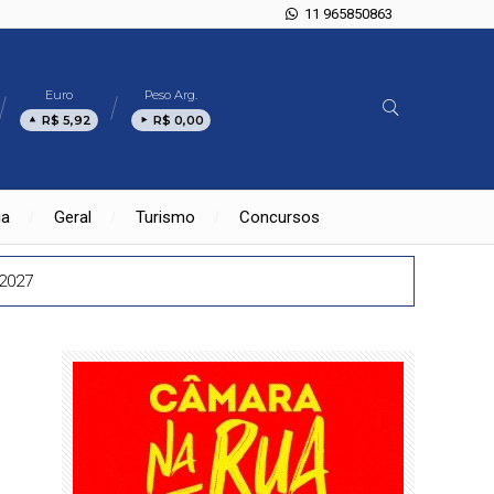
11 965850863
Euro
Peso Arg.
R$ 5,92
R$ 0,00
ia
Geral
Turismo
Concursos
 2027