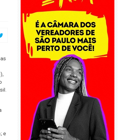
ias
),
o
il.
a
; e