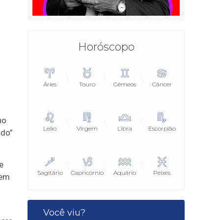
Horóscopo
Áries
Touro
Gêmeos
Câncer
no
Leão
Virgem
Libra
Escorpião
ado”
e
Sagitário
Capricórnio
Aquário
Peixes
 em
Você viu?