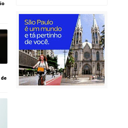
io
 de