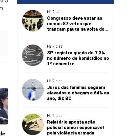
para
em
Há 7 dias
Congresso deve votar ao
menos 87 vetos que
trancam pauta na volta do
recesso
Há 7 dias
SP registra queda de 7,3%
no número de homicídios no
1º semestre
Há 7 dias
Juros das famílias seguem
elevados e chegam a 64% ao
ano, diz BC
Há 7 dias
Relatório aponta ação
policial como responsável
pela violência armada
 de