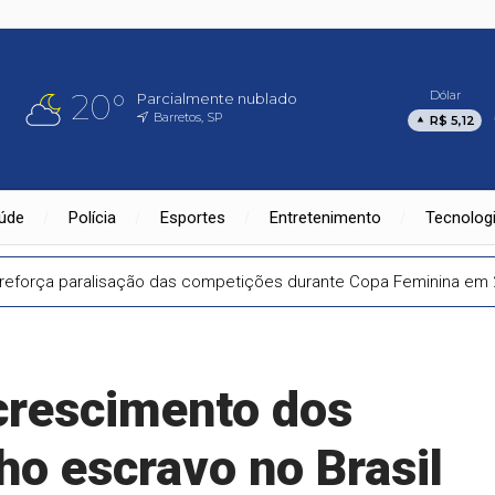
20°
Dólar
Parcialmente nublado
Barretos, SP
R$ 5,12
úde
Polícia
Esportes
Entretenimento
Tecnolog
reforça paralisação das competições durante Copa Feminina em
crescimento dos
lho escravo no Brasil