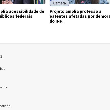
Câmara
plia acessibilidade de
Projeto amplia proteção a
públicos federais
patentes afetadas por demor
do INPI
ks
ados
osco
otícias