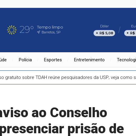
29°
Dólar
Eu
Tempo limpo
Barretos, SP
R$ 5,08
R$ 
úde
Polícia
Esportes
Entretenimento
Tecnolog
so gratuito sobre TDAH reúne pesquisadores da USP; veja como s
viso ao Conselho
 presenciar prisão de