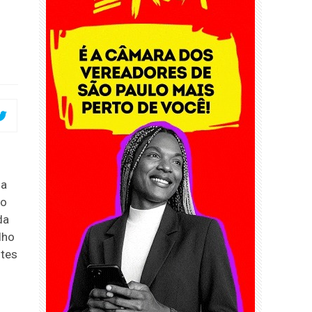
da
to
da
lho
ntes