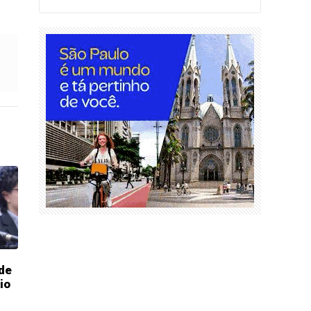
 de
io