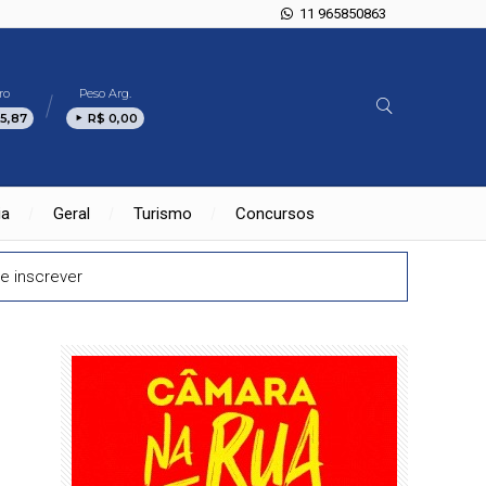
11 965850863
ro
Peso Arg.
5,87
R$ 0,00
ia
Geral
Turismo
Concursos
e inscrever