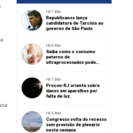
A
Há 7 dias
Republicanos lança
candidatura de Tarcísio ao
governo de São Paulo
de
Há 6 dias
Saiba como o consumo
paterno de
ultraprocessados pode
influenciar peso do bebê ao
nascer
Há 7 dias
Procon-RJ orienta sobre
danos em aparelhos por
falta de luz
ncia
Há 6 dias
Congresso volta do recesso
sem previsão de plenário
nesta semana