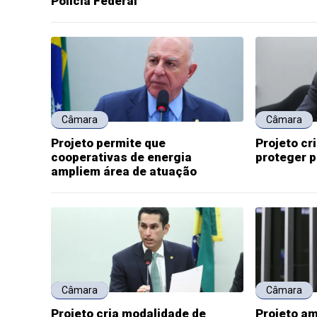
Polícia Federal
Câmara
Câmara
Projeto permite que
Projeto cr
cooperativas de energia
proteger 
ampliem área de atuação
Câmara
Câmara
Projeto cria modalidade de
Projeto am