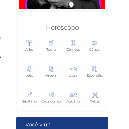
Horóscopo
s
Áries
Touro
Gêmeos
Câncer
A
Leão
Virgem
Libra
Escorpião
Sagitário
Capricórnio
Aquário
Peixes
Você viu?