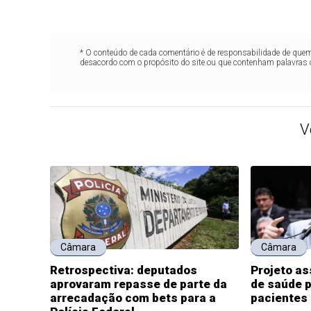
* O conteúdo de cada comentário é de responsabilidade de quem 
desacordo com o propósito do site ou que contenham palavras 
V
Câmara
Câmara
Retrospectiva: deputados
Projeto a
aprovaram repasse de parte da
de saúde p
arrecadação com bets para a
pacientes