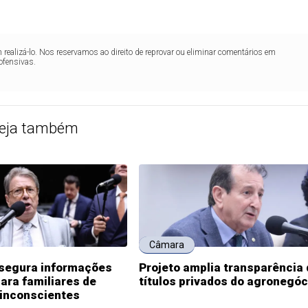
realizá-lo. Nos reservamos ao direito de reprovar ou eliminar comentários em
ofensivas.
eja também
Câmara
ssegura informações
Projeto amplia transparência
ara familiares de
títulos privados do agronegóc
 inconscientes