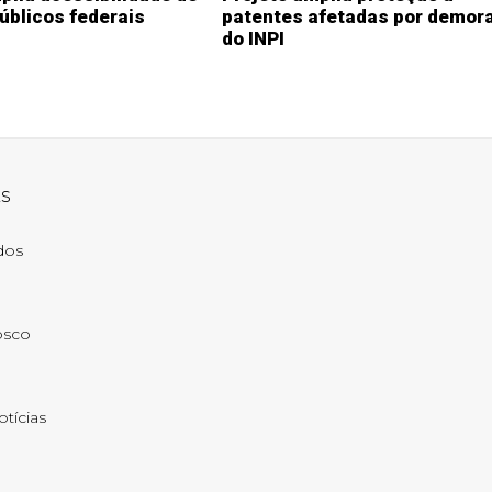
públicos federais
patentes afetadas por demor
do INPI
ks
ados
osco
otícias