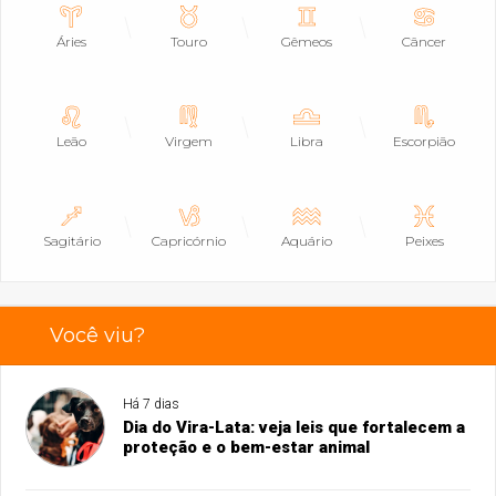
Áries
Touro
Gêmeos
Câncer
Leão
Virgem
Libra
Escorpião
Sagitário
Capricórnio
Aquário
Peixes
Você viu?
Há 7 dias
Dia do Vira-Lata: veja leis que fortalecem a
proteção e o bem-estar animal