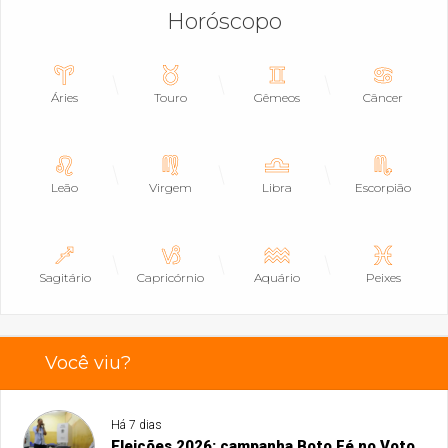
Horóscopo
Áries
Touro
Gêmeos
Câncer
Leão
Virgem
Libra
Escorpião
Sagitário
Capricórnio
Aquário
Peixes
Você viu?
Há 7 dias
Eleições 2026: campanha Boto Fé no Voto