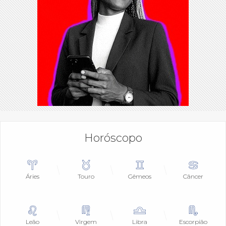
Horóscopo
Áries
Touro
Gêmeos
Câncer
Leão
Virgem
Libra
Escorpião