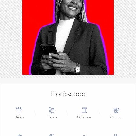
Horóscopo
Áries
Touro
Gêmeos
Câncer