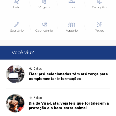
Leão
Virgem
Libra
Escorpião
Sagitário
Capricórnio
Aquário
Peixes
Você viu?
Há 6 dias
Fies: pré-selecionados têm até terça para
complementar informações
Há 6 dias
Dia do Vira-Lata: veja leis que fortalecem a
proteção e o bem-estar animal