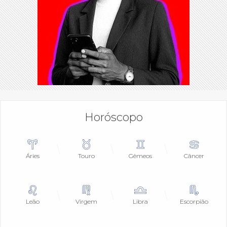
Horóscopo
Áries
Touro
Gêmeos
Câncer
Leão
Virgem
Libra
Escorpião