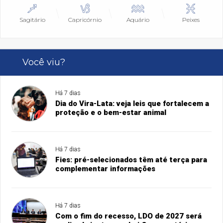
Sagitário
Capricórnio
Aquário
Peixes
Você viu?
Há 7 dias
Dia do Vira-Lata: veja leis que fortalecem a
proteção e o bem-estar animal
Há 7 dias
Fies: pré-selecionados têm até terça para
complementar informações
Há 7 dias
Com o fim do recesso, LDO de 2027 será