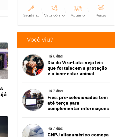
Sagitário
Capricórnio
Aquário
Peixes
Você viu?
Há 6 dias
Dia do Vira-Lata: veja leis
que fortalecem a proteção
e o bem-estar animal
os
Há 7 dias
ujá
Fies: pré-selecionados têm
até terça para
complementar informações
Há 7 dias
CNPJ alfanumérico começa