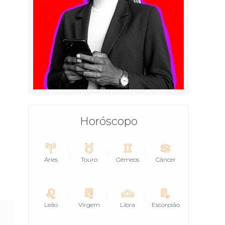
Horóscopo
Áries
Touro
Gêmeos
Câncer
Leão
Virgem
Libra
Escorpião