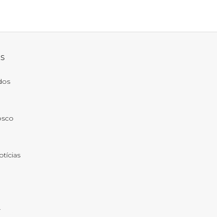
ks
ados
osco
otícias