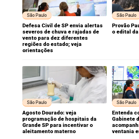
São Paulo
São Paulo
Defesa Civil de SP envia alertas
Provão Pau
severos de chuva e rajadas de
o edital d
vento para dez diferentes
regiões do estado; veja
orientações
São Paulo
São Paulo
Agosto Dourado: veja
Entenda c
programação de hospitais da
Gabinete 
Grande SP para incentivar o
acompanha
aleitamento materno
ventania 