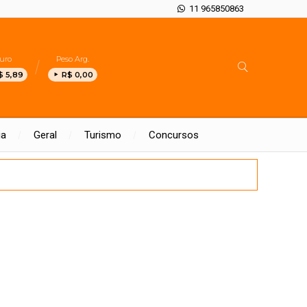
11 965850863
uro
Peso Arg.
$ 5,89
R$ 0,00
ia
Geral
Turismo
Concursos