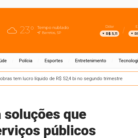
23°
Dólar
E
Tempo nublado
Barretos, SP
R$ 5,11
R
úde
Polícia
Esportes
Entretenimento
Tecnolog
obras tem lucro líquido de R$ 52,4 bi no segundo trimestre
 soluções que
rviços públicos