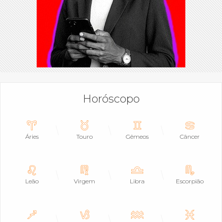
Horóscopo
Áries
Touro
Gêmeos
Câncer
Leão
Virgem
Libra
Escorpião