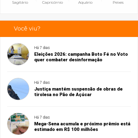
Sagitário
Capricórnio
Aquário
Peixes
Você viu?
Há 7 dias
Eleições 2026: campanha Boto Fé no Voto
quer combater desinformação
Há 7 dias
Justiça mantém suspensão de obras de
tirolesa no Pão de Açúcar
Há 7 dias
Mega-Sena acumula e próximo prêmio está
estimado em R$ 100 milhões