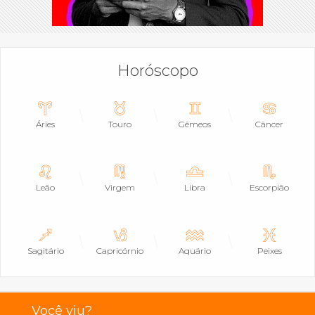
Horóscopo
Áries
Touro
Gêmeos
Câncer
Leão
Virgem
Libra
Escorpião
Sagitário
Capricórnio
Aquário
Peixes
Você viu?