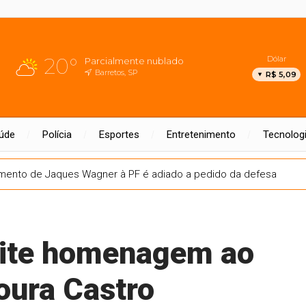
20°
Dólar
Parcialmente nublado
Barretos, SP
R$ 5,09
úde
Polícia
Esportes
Entretenimento
Tecnolog
mento de Jaques Wagner à PF é adiado a pedido da defesa
ite homenagem ao
oura Castro