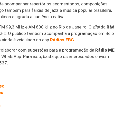
a de acompanhar repertórios segmentados, composições
ço também para faixas de jazz e música popular brasileira,
icos e agrada a audiência cativa.
 FM 99,3 MHz e AM 800 kHz no Rio de Janeiro. O
dial
da
Rád
 kHz. O público também acompanha a programação em Belo
 ainda é veiculado no app
Rádios EBC
.
 colaborar com sugestões para a programação da
Rádio M
lo WhatsApp. Para isso, basta que os interessados enviem
537.
ec
ec
c