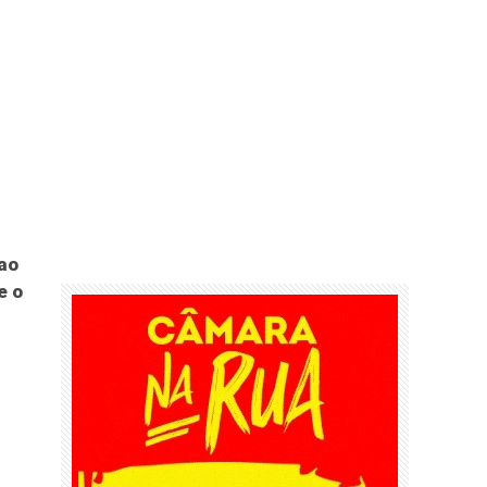
ao
e o