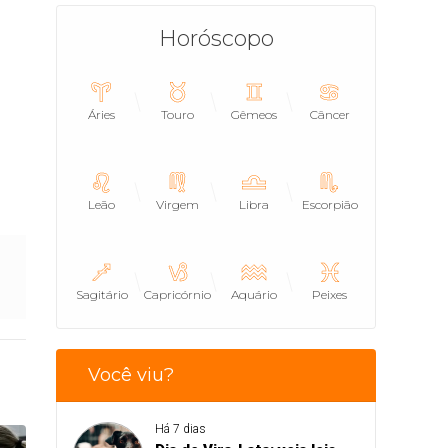
Horóscopo
Áries
Touro
Gêmeos
Câncer
Leão
Virgem
Libra
Escorpião
Sagitário
Capricórnio
Aquário
Peixes
Você viu?
Há 7 dias