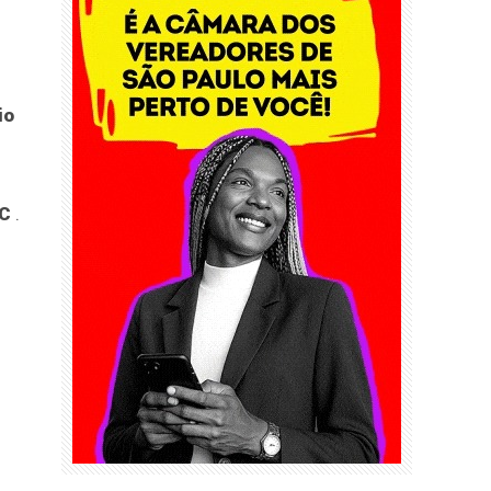
io
EC
.