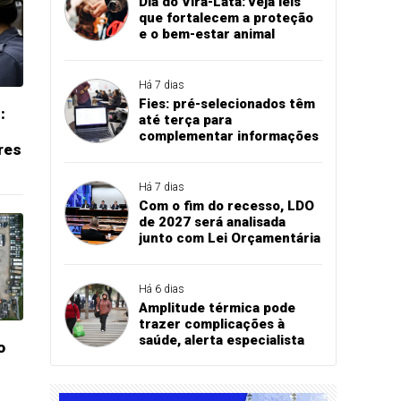
Dia do Vira-Lata: veja leis
que fortalecem a proteção
e o bem-estar animal
Há 7 dias
Fies: pré-selecionados têm
:
até terça para
complementar informações
res
Há 7 dias
Com o fim do recesso, LDO
de 2027 será analisada
junto com Lei Orçamentária
Há 6 dias
Amplitude térmica pode
trazer complicações à
saúde, alerta especialista
o