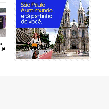
os
ujá