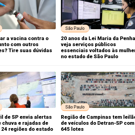
São Paulo
r a vacina contra o
20 anos da Lei Maria da Penha
unto com outros
veja serviços públicos
s? Tire suas dúvidas
essenciais voltados às mulhe
no estado de São Paulo
São Paulo
il de SP envia alertas
Região de Campinas tem leilã
 chuva e rajadas de
de veículos do Detran-SP com
 24 regiões do estado
645 lotes