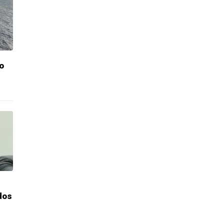
o
dos