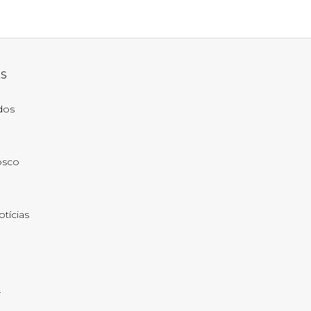
ks
ados
osco
otícias