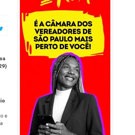
lsa
29)
io
o e
ma