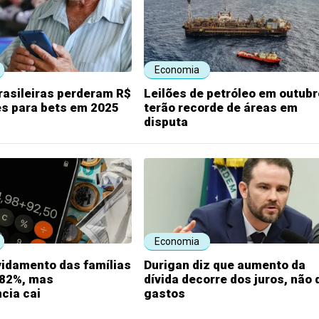
Economia
rasileiras perderam R$
Leilões de petróleo em outubr
es para bets em 2025
terão recorde de áreas em
disputa
Economia
vidamento das famílias
Durigan diz que aumento da
 82%, mas
dívida decorre dos juros, não 
cia cai
gastos