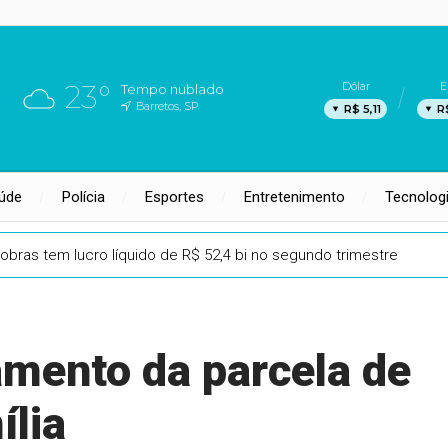
23°
Dólar
E
Tempo nublado
Barretos, SP
R$ 5,11
R
úde
Polícia
Esportes
Entretenimento
Tecnolog
obras tem lucro líquido de R$ 52,4 bi no segundo trimestre
amento da parcela de
ília