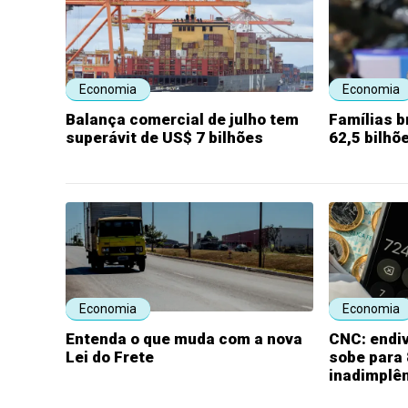
Economia
Economia
Balança comercial de julho tem
Famílias b
superávit de US$ 7 bilhões
62,5 bilhõ
Economia
Economia
Entenda o que muda com a nova
CNC: endi
Lei do Frete
sobe para
inadimplên