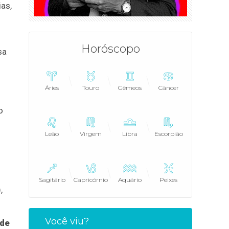
as,
Horóscopo
sa
Áries
Touro
Gêmeos
Câncer
o
Leão
Virgem
Libra
Escorpião
Sagitário
Capricórnio
Aquário
Peixes
,
Você viu?
 de