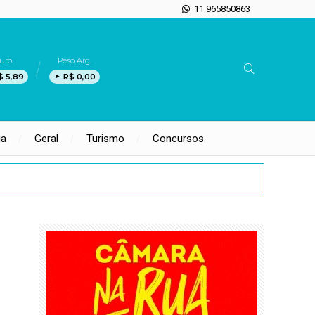
11 965850863
uro
Peso Arg.
$ 5,89
R$ 0,00
ia
Geral
Turismo
Concursos