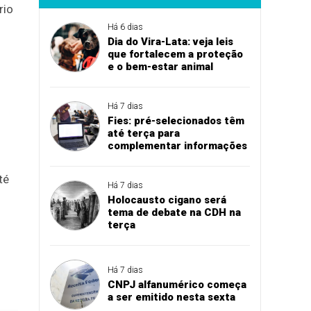
rio
Há 6 dias
Dia do Vira-Lata: veja leis
que fortalecem a proteção
e o bem-estar animal
Há 7 dias
Fies: pré-selecionados têm
até terça para
complementar informações
té
Há 7 dias
Holocausto cigano será
tema de debate na CDH na
terça
Há 7 dias
CNPJ alfanumérico começa
a ser emitido nesta sexta