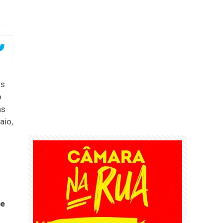
is
o
as
aio,
de