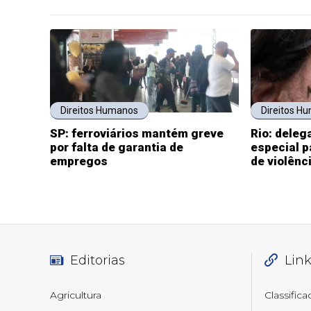
Direitos Humanos
Direitos H
SP: ferroviários mantém greve
Rio: deleg
por falta de garantia de
especial p
empregos
de violênc
Editorias
Lin
Agricultura
Classific