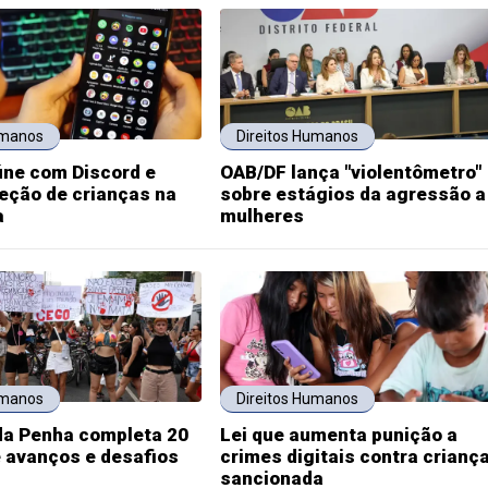
umanos
Direitos Humanos
úne com Discord e
OAB/DF lança "violentômetro"
eção de crianças na
sobre estágios da agressão a
a
mulheres
umanos
Direitos Humanos
da Penha completa 20
Lei que aumenta punição a
 avanços e desafios
crimes digitais contra crianç
sancionada