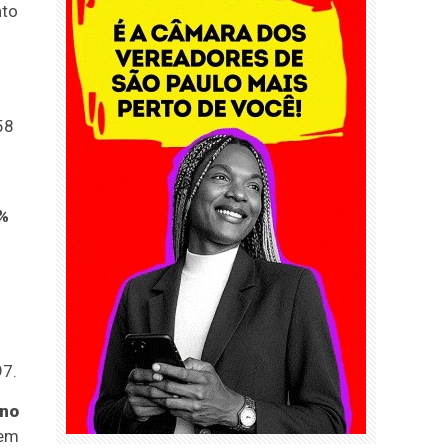
nto
58
0%
97.
 no
 em