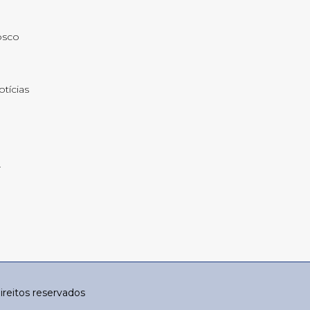
osco
otícias
reitos reservados