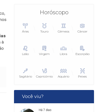
Horóscopo
co,
enos
Áries
Touro
Gêmeos
Câncer
ias
 à
ão
Leão
Virgem
Libra
Escorpião
Sagitário
Capricórnio
Aquário
Peixes
Você viu?
Há 7 dias