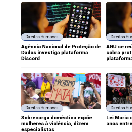
Direitos Humanos
Direitos H
Agência Nacional de Proteção de
AGU se re
Dados investiga plataforma
cobra prot
Discord
plataform
Direitos Humanos
Direitos H
Sobrecarga doméstica expõe
Lei Maria 
mulheres à violência, dizem
anos entre
especialistas