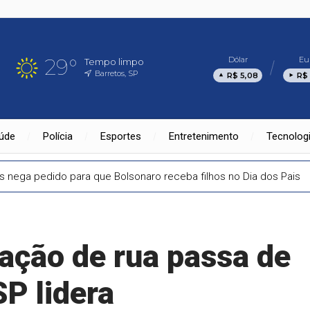
29°
Dólar
Eu
Tempo limpo
Barretos, SP
R$ 5,08
R$ 
úde
Polícia
Esportes
Entretenimento
Tecnolog
 nega pedido para que Bolsonaro receba filhos no Dia dos Pais
ação de rua passa de
P lidera