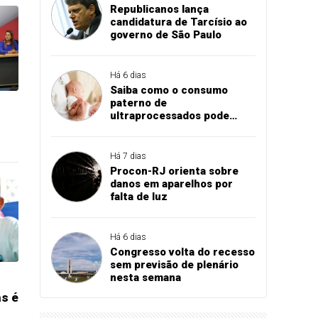
Republicanos lança
candidatura de Tarcísio ao
governo de São Paulo
Há 6 dias
Saiba como o consumo
paterno de
ultraprocessados pode
influenciar peso do bebê ao
nascer
Há 7 dias
Procon-RJ orienta sobre
danos em aparelhos por
falta de luz
Há 6 dias
Congresso volta do recesso
sem previsão de plenário
nesta semana
as é