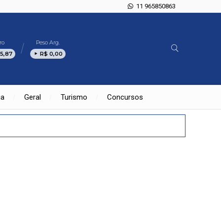
11 965850863
ro
Peso Arg.
5,87
R$ 0,00
ia
Geral
Turismo
Concursos