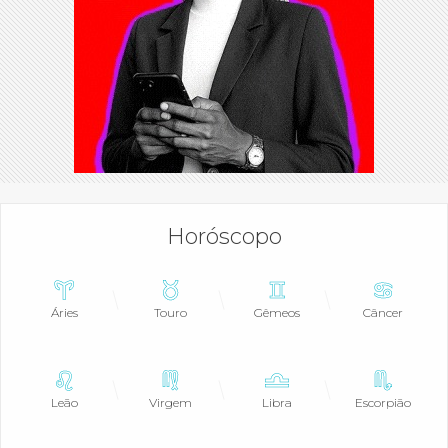
Horóscopo
Áries
Touro
Gêmeos
Câncer
Leão
Virgem
Libra
Escorpião