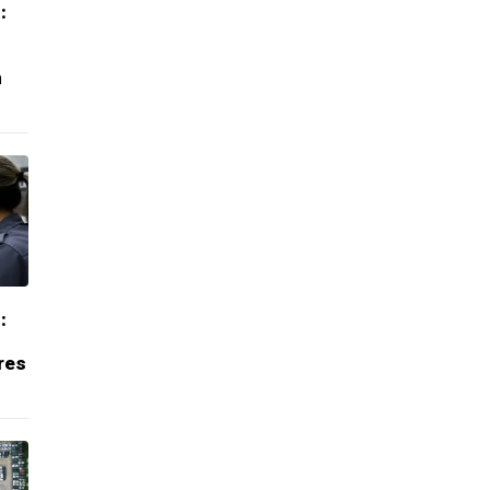
:
m
:
res