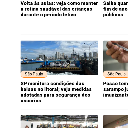
Volta às aulas: veja como manter
Saiba quan
a rotina saudável das crianças
fim de ano
durante o período letivo
públicos
São Paulo
São Paulo
SP monitora condições das
Posso toma
balsas no litoral; veja medidas
sarampo j
adotadas para segurança dos
imunizante
usuários