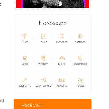
a
Horóscopo
Áries
Touro
Gêmeos
Câncer
Leão
Virgem
Libra
Escorpião
Sagitário
Capricórnio
Aquário
Peixes
ara
Você viu?