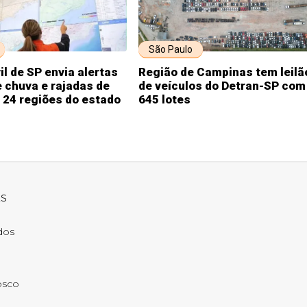
São Paulo
il de SP envia alertas
Região de Campinas tem leilã
 chuva e rajadas de
de veículos do Detran-SP com
 24 regiões do estado
645 lotes
ks
ados
osco