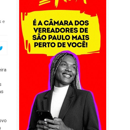
s e
ira
s
as
ovo
m