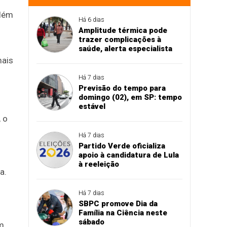
além
Há 6 dias
Amplitude térmica pode
trazer complicações à
saúde, alerta especialista
mais
Há 7 dias
Previsão do tempo para
domingo (02), em SP: tempo
estável
 o
Há 7 dias
Partido Verde oficializa
apoio à candidatura de Lula
à reeleição
a.
Há 7 dias
SBPC promove Dia da
Família na Ciência neste
sábado
m