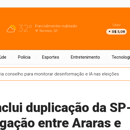
32°
Dólar
Parcialmente nublado
Barretos, SP
R$ 5,08
úde
Polícia
Esportes
Entretenimento
Tecnolog
ia conselho para monitorar desinformação e IA nas eleições
clui duplicação da SP
gação entre Araras e