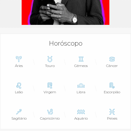
Horóscopo
Áries
Touro
Gêmeos
Câncer
Leão
Virgem
Libra
Escorpião
Sagitário
Capricórnio
Aquário
Peixes