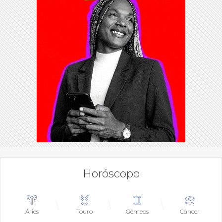
Horóscopo
Áries
Touro
Gêmeos
Câncer