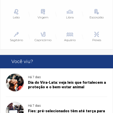
Leão
Virgem
Libra
Escorpião
Sagitário
Capricórnio
Aquário
Peixes
Você viu?
Há 7 dias
Dia do Vira-Lata: veja leis que fortalecem a
proteção e o bem-estar animal
Há 7 dias
Fies: pré-selecionados têm até terça para