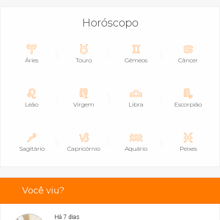
Horóscopo
Áries
Touro
Gêmeos
Câncer
Leão
Virgem
Libra
Escorpião
Sagitário
Capricórnio
Aquário
Peixes
Você viu?
Há 7 dias