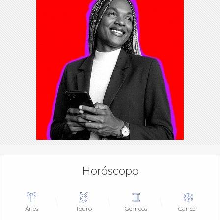
Horóscopo
Áries
Touro
Gêmeos
Câncer