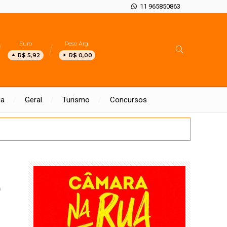
11 965850863
Euro
Peso Arg.
R$ 5,92
R$ 0,00
ia
Geral
Turismo
Concursos
e