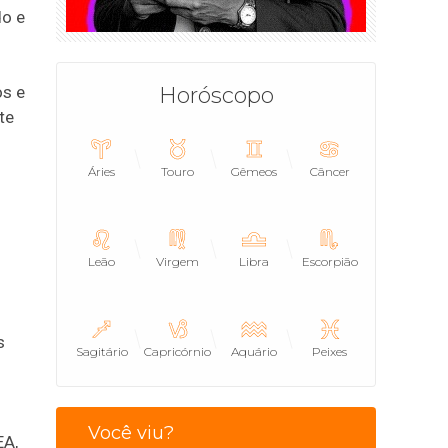
do e
os e
Horóscopo
te
Áries
Touro
Gêmeos
Câncer
”
Leão
Virgem
Libra
Escorpião
s
Sagitário
Capricórnio
Aquário
Peixes
Você viu?
EA,