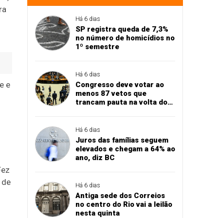
ra
Há 6 dias
SP registra queda de 7,3%
no número de homicídios no
1º semestre
Há 6 dias
e e
Congresso deve votar ao
menos 87 vetos que
trancam pauta na volta do
recesso
Há 6 dias
Juros das famílias seguem
elevados e chegam a 64% ao
ano, diz BC
Fez
 de
Há 6 dias
Antiga sede dos Correios
no centro do Rio vai a leilão
nesta quinta