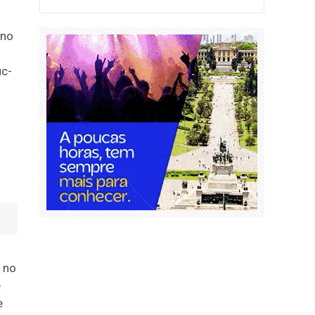
 no
uc-
 no
e
e