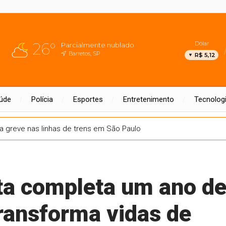
26°
Dólar
Parcialmente nublado
Barretos, SP
R$ 5,12
úde
Polícia
Esportes
Entretenimento
Tecnolog
a greve nas linhas de trens em São Paulo
ta completa um ano d
ransforma vidas de