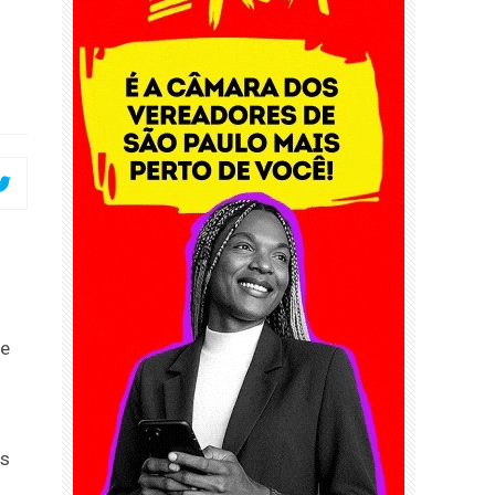
de
os