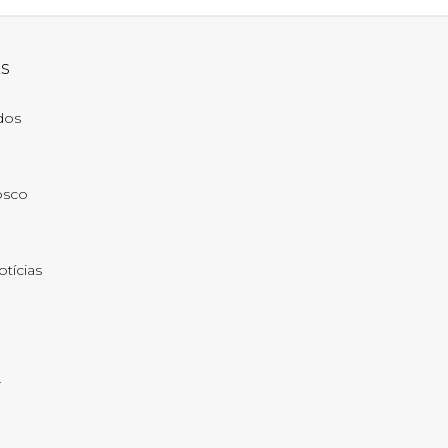
ks
ados
osco
otícias