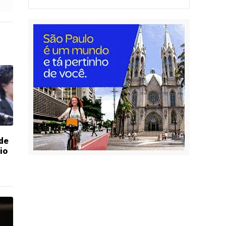
 de
io