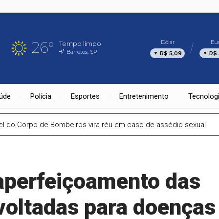
26°
Dólar
Eu
Tempo limpo
Barretos, SP
R$ 5,09
R$ 
úde
Polícia
Esportes
Entretenimento
Tecnolog
l do Corpo de Bombeiros vira réu em caso de assédio sexual
aperfeiçoamento das
 voltadas para doenças