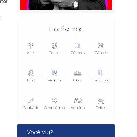
ater
s
Horóscopo
Áries
Touro
Gêmeos
Câncer
Leão
Virgem
Libra
Escorpião
Sagitário
Capricórnio
Aquário
Peixes
Você viu?