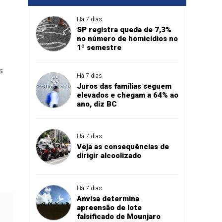
Há 7 dias
SP registra queda de 7,3%
no número de homicídios no
1º semestre
s
Há 7 dias
Juros das famílias seguem
elevados e chegam a 64% ao
ano, diz BC
Há 7 dias
Veja as consequências de
dirigir alcoolizado
Há 7 dias
Anvisa determina
apreensão de lote
falsificado de Mounjaro