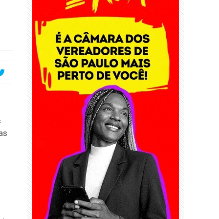
s
 as