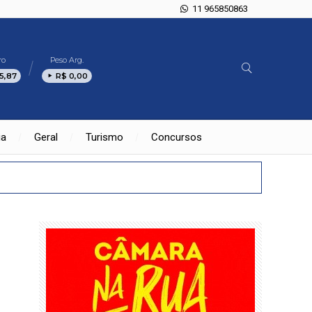
11 965850863
ro
Peso Arg.
5,87
R$ 0,00
ia
Geral
Turismo
Concursos