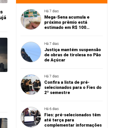
os
Há 7 dias
Mega-Sena acumula e
ujá
próximo prêmio está
estimado em R$ 100
milhões
Há 7 dias
Justiça mantém suspensão
de obras de tirolesa no Pão
de Açúcar
Há 7 dias
Confira a lista de pré-
selecionados para o Fies do
2º semestre
Há 6 dias
Fies: pré-selecionados têm
até terça para
complementar informações