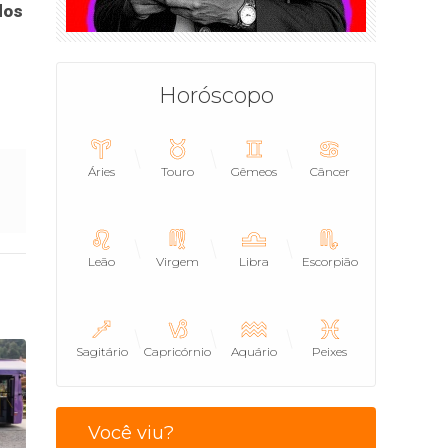
dos
Horóscopo
Áries
Touro
Gêmeos
Câncer
Leão
Virgem
Libra
Escorpião
Sagitário
Capricórnio
Aquário
Peixes
Você viu?