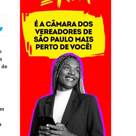
o
a
o de
am
à