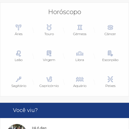
Horóscopo
Áries
Touro
Gêmeos
Câncer
Leão
Virgem
Libra
Escorpião
Sagitário
Capricórnio
Aquário
Peixes
Você viu?
Há 6 dias