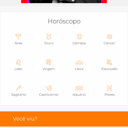
Horóscopo
Áries
Touro
Gêmeos
Câncer
Leão
Virgem
Libra
Escorpião
Sagitário
Capricórnio
Aquário
Peixes
Você viu?