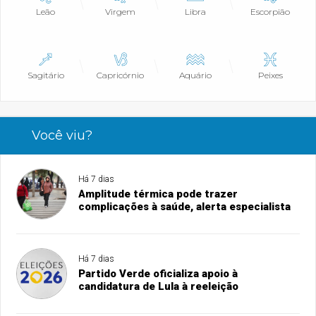
Leão
Virgem
Libra
Escorpião
Sagitário
Capricórnio
Aquário
Peixes
Você viu?
Há 7 dias
Amplitude térmica pode trazer
complicações à saúde, alerta especialista
Há 7 dias
Partido Verde oficializa apoio à
candidatura de Lula à reeleição