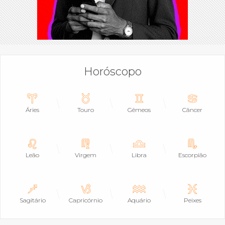
Horóscopo
Áries
Touro
Gêmeos
Câncer
Leão
Virgem
Libra
Escorpião
Sagitário
Capricórnio
Aquário
Peixes