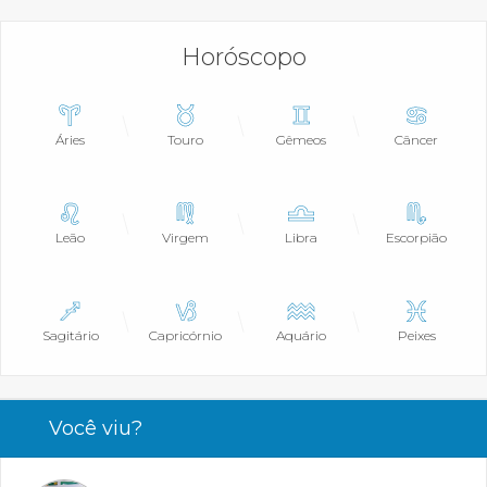
Horóscopo
Áries
Touro
Gêmeos
Câncer
Leão
Virgem
Libra
Escorpião
Sagitário
Capricórnio
Aquário
Peixes
Você viu?