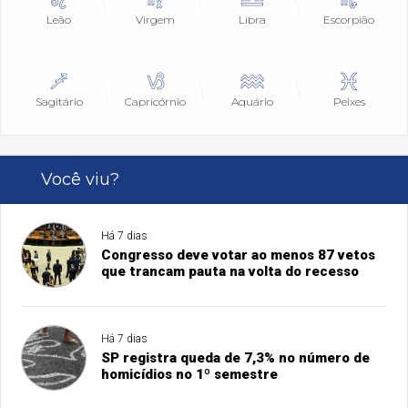
Leão
Virgem
Libra
Escorpião
Sagitário
Capricórnio
Aquário
Peixes
Você viu?
Há 7 dias
Congresso deve votar ao menos 87 vetos
que trancam pauta na volta do recesso
Há 7 dias
SP registra queda de 7,3% no número de
homicídios no 1º semestre