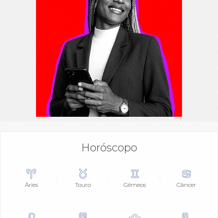
Horóscopo
Áries
Touro
Gêmeos
Câncer