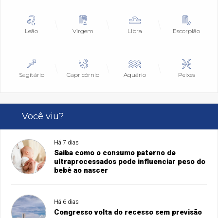
Leão
Virgem
Libra
Escorpião
Sagitário
Capricórnio
Aquário
Peixes
Você viu?
Há 7 dias
Saiba como o consumo paterno de
ultraprocessados pode influenciar peso do
bebê ao nascer
Há 6 dias
Congresso volta do recesso sem previsão