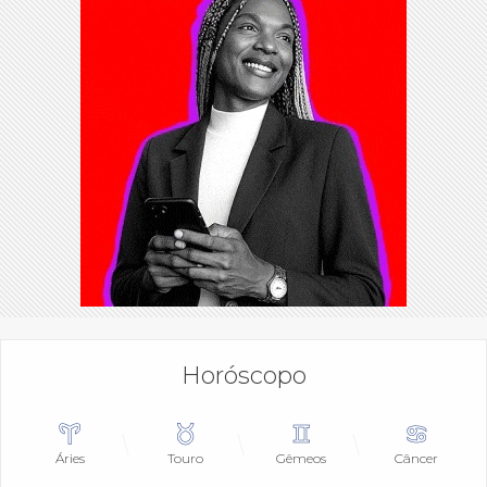
Horóscopo
Áries
Touro
Gêmeos
Câncer