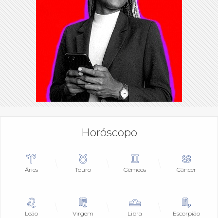
Horóscopo
Áries
Touro
Gêmeos
Câncer
Leão
Virgem
Libra
Escorpião